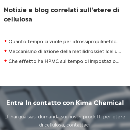
Notizie e blog correlati sull'etere di
cellulosa
Quanto tempo ci vuole per idrossipropilmetilcellulosa per biodegradare?
Meccanismo di azione della metilidrossietilcellulosa (MHEC) come agente di ritenzione idrica
Che effetto ha HPMC sul tempo di impostazione dei materiali a base di cemento?
Entra In contatto con Kima Chemical
Lf hai qualsiasi domanda sui nostri prodotti per etere
di cellulosa, contattaci.