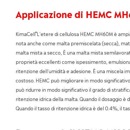
Applicazione di HEMC M
®
KimaCell
L'etere di cellulosa HEMC MH60M è ampiam
nota anche come malta premiscelata (secca), mater
malta mista a secco, È una malta mista semilavorat
proprietà eccellenti come ispessimento, emulsiona
ritenzione dell'umidità e adesione. È una miscela i
costoso. HEMC può migliorare in modo significativo 
può ridurre in modo significativo il grado di stratif
ritenzione idrica della malta. Quando il dosaggio è d
Quando il tasso di ritenzione idrica è del 0.4%, il ta