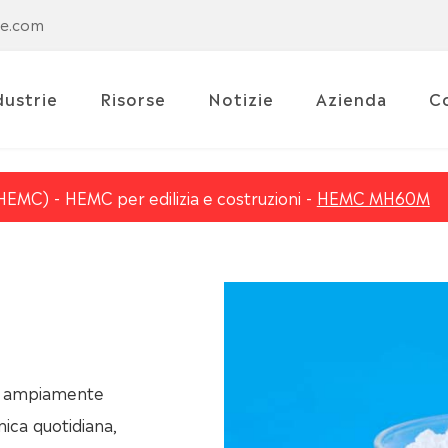
se.com
dustrie
Risorse
Notizie
Azienda
C
 (HEMC)
HEMC per edilizia e costruzioni
HEMC MH60M
 è ampiamente
mica quotidiana,