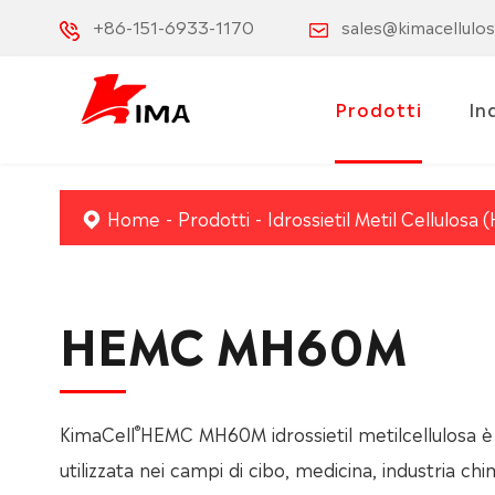
+86-151-6933-1170
sales@kimacellulo
Prodotti
In
Home
Prodotti
Idrossietil Metil Cellulosa
HEMC MH60M
®
KimaCell
HEMC MH60M idrossietil metilcellulosa
utilizzata nei campi di cibo, medicina, industria chi