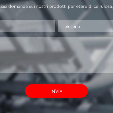
siasi domanda sui nostri prodotti per etere di cellulosa,
INVIA