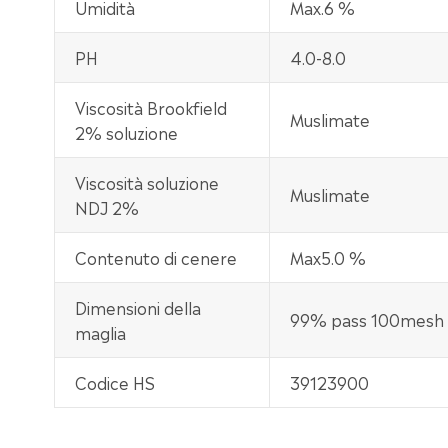
Umidità
Max.6 %
PH
4.0-8.0
Viscosità Brookfield
Muslimate
2% soluzione
Viscosità soluzione
Muslimate
NDJ 2%
Contenuto di cenere
Max5.0 %
Dimensioni della
99% pass 100mesh
maglia
Codice HS
39123900