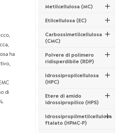
Metilcellulosa (MC)
Etilcellulosa (EC)
Carbossimetilcellulosa
ecco,
(CMC)
cca,
losa ha
Polvere di polimero
ridisperdibile (RDP)
tivo,
Idrossipropilcellulosa
(HPC)
 HEMC
so di
Etere di amido
%.
idrossipropilico (HPS)
Idrossipropilmetilcellulosa
ftalato (HPMC-P)