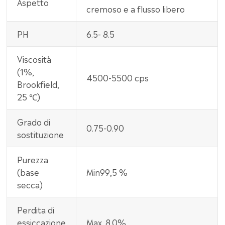
Aspetto
cremoso e a flusso libero
PH
6.5- 8.5
Viscosità
(1%,
4500-5500 cps
Brookfield,
25 ℃)
Grado di
0.75-0.90
sostituzione
Purezza
(base
Min99,5 %
secca)
Perdita di
essiccazione
Max. 8.0%