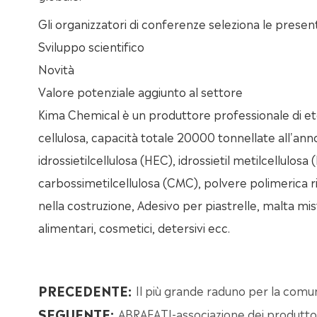
Gli organizzatori di conferenze seleziona le present
Sviluppo scientifico
Novità
Valore potenziale aggiunto al settore
Kima Chemical è un produttore professionale di etere
cellulosa, capacità totale 20000 tonnellate all'anno
idrossietilcellulosa (HEC), idrossietil metilcellulosa
carbossimetilcellulosa (CMC), polvere polimerica r
nella costruzione, Adesivo per piastrelle, malta mis
alimentari, cosmetici, detersivi ecc.
PRECEDENTE:
Il più grande raduno per la comuni
SEGUENTE:
ABRAFATI-associazione dei produttori 