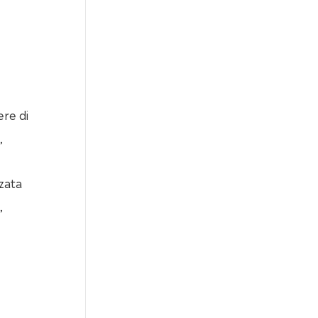
ere di
,
zata
,