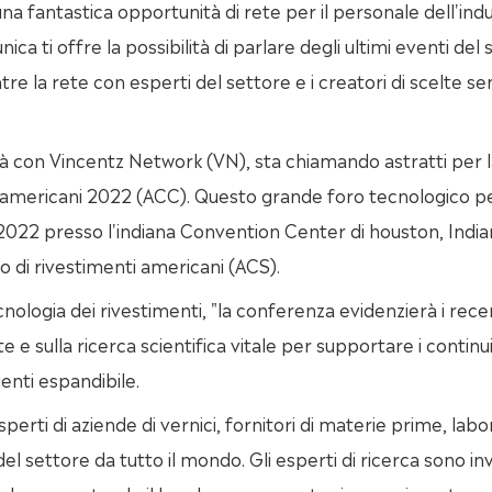
una fantastica opportunità di rete per il personale dell'indu
ca ti offre la possibilità di parlare degli ultimi eventi del 
tre la rete con esperti del settore e i creatori di scelte se
à con Vincentz Network (VN), sta chiamando astratti per l
ti americani 2022 (ACC). Questo grande foro tecnologico p
7, 2022 presso l'indiana Convention Center di houston, India
di rivestimenti americani (ACS).
cnologia dei rivestimenti, "la conferenza evidenzierà i rece
e e sulla ricerca scientifica vitale per supportare i continui
ienti espandibile.
perti di aziende di vernici, fornitori di materie prime, labo
el settore da tutto il mondo. Gli esperti di ricerca sono invi