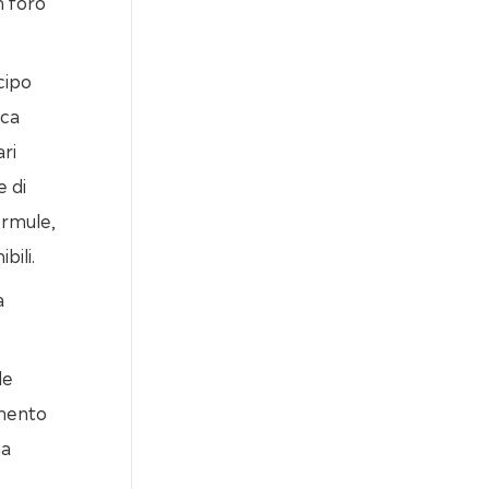
n foro
icipo
rca
ari
e di
ormule,
bili.
a
le
amento
ia