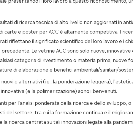
bale presentando il loro lavoro a questo riconoscimento, u
sultati di ricerca tecnica di alto livello non aggiornati in ant
 di carte e poster per ACC è altamente competitiva. I rice
i riflettano il significato scientifico del loro lavoro e i chi
e precedente. Le vetrine ACC sono solo nuove, innovative 
qualsiasi categoria di rivestimento o materia prima, nuove f
ature di elaborazione e benefici ambientali/sanitari/sosteni
nuovi o alternativi (i.e., la ponderazione leggera), l'estetic
 innovativa (e la polimerizzazione) sono i benvenuti.
nti per l'analisi ponderata della ricerca e dello sviluppo, o 
isti del settore, tra cui la formazione continua e il miglior
 la ricerca centrata su tali innovazioni legate alla pandem