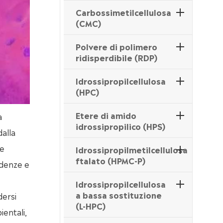
Carbossimetilcellulosa
(CMC)
Polvere di polimero
ridisperdibile (RDP)
Idrossipropilcellulosa
(HPC)
Etere di amido
a
idrossipropilico (HPS)
dalla
le
Idrossipropilmetilcellulosa
ftalato (HPMC-P)
ndenze e
Idrossipropilcellulosa
a bassa sostituzione
dersi
(L-HPC)
ientali,