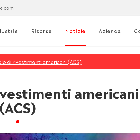
se.com
dustrie
Risorse
Notizie
Azienda
C
lo di rivestimenti americani (ACS)
ivestimenti americani
(ACS)