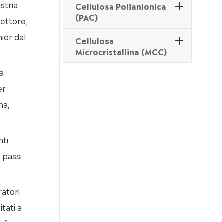
stria
Cellulosa Polianionica
(PAC)
settore,
nior dal
Cellulosa
Microcristallina (MCC)
a
er
na,
nti
 passi
ratori
tati a